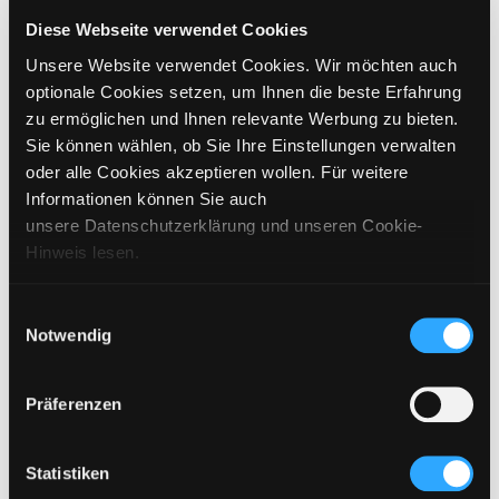
GRÖSSE WÄHLEN
Diese Webseite verwendet Cookies
Unsere Website verwendet Cookies. Wir möchten auch
€
99,95
inkl. MwSt. / exkl. Versand
optionale Cookies setzen, um Ihnen die beste Erfahrung
zu ermöglichen und Ihnen relevante Werbung zu bieten.
Sie können wählen, ob Sie Ihre Einstellungen verwalten
BITTE WÄHLEN SIE EINE GRÖSSE AUS
oder alle Cookies akzeptieren wollen. Für weitere
Informationen können Sie auch
IN DEN WARENKORB
unsere Datenschutzerklärung und unseren Cookie-
Hinweis lesen.
DETAILS
Einwilligungsauswahl
Notwendig
GRÖSSENANGABEN
PFLEGEHINWEISE
Präferenzen
VERSAND & LIEFERUNG
Statistiken