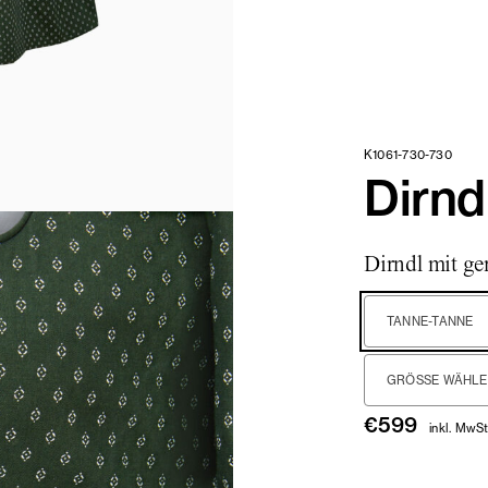
K1061-730-730
Dirnd
Dirndl mit g
TANNE-TANNE
GRÖSSE WÄHLEN
€
599
inkl. MwSt